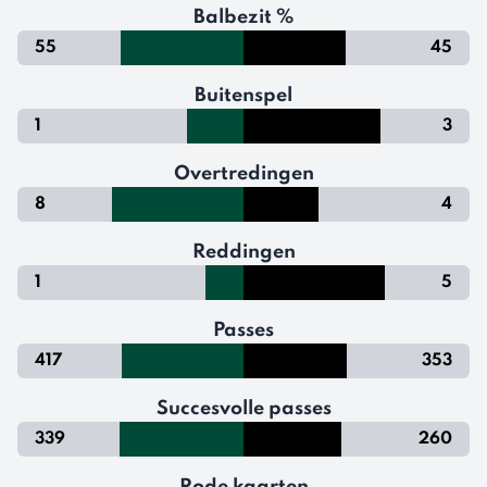
Balbezit %
55
45
Buitenspel
1
3
Overtredingen
8
4
Reddingen
1
5
Passes
417
353
Succesvolle passes
339
260