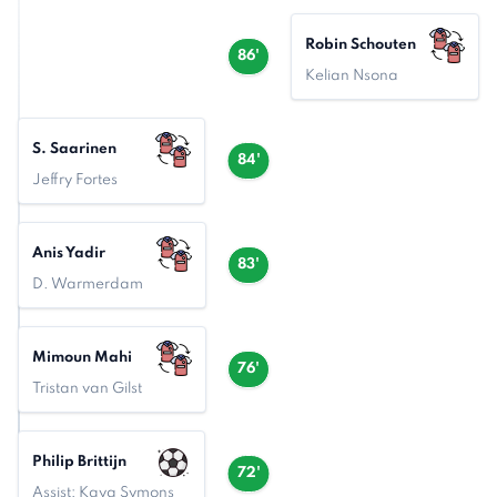
Robin Schouten
86'
Kelian Nsona
S. Saarinen
84'
Jeffry Fortes
Anis Yadir
83'
D. Warmerdam
Mimoun Mahi
76'
Tristan van Gilst
Philip Brittijn
72'
Assist: Kaya Symons