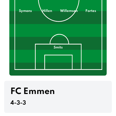
Symons
Hillen
Willemsen
Fortes
Smits
FC Emmen
4-3-3