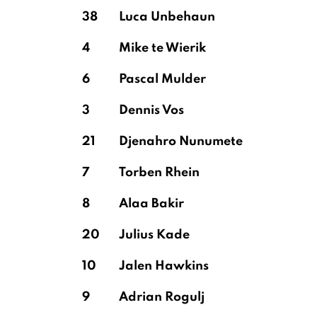
38
Luca Unbehaun
4
Mike te Wierik
6
Pascal Mulder
3
Dennis Vos
21
Djenahro Nunumete
7
Torben Rhein
8
Alaa Bakir
20
Julius Kade
10
Jalen Hawkins
9
Adrian Rogulj