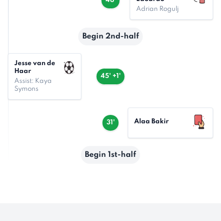
46'
Adrian Rogulj
Begin 2nd-half
Jesse van de
Haar
45' +1'
Assist: Kaya
Symons
Alaa Bakir
31'
Begin 1st-half