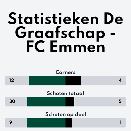
Statistieken De
Graafschap -
FC Emmen
Corners
12
4
Schoten totaal
30
5
Schoten op doel
9
1