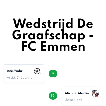
Wedstrijd De
Graafschap -
FC Emmen
Anis Yadir
87'
Assist: S. Saarinen
Michael Martin
86'
Julius Kade