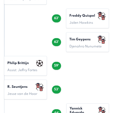
Freddy Quispel
63'
Jalen Hawkins
Tim Geypens
63'
Djenahro Nunumete
Philip Brittijn
59'
Assist: Jeffry Fortes
R. Seuntjens
53'
Jesse van de Haar
Yannick
Eduardo