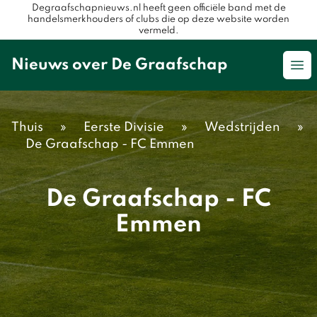
Degraafschapnieuws.nl heeft geen officiële band met de
handelsmerkhouders of clubs die op deze website worden
vermeld.
Nieuws over De Graafschap
Op
Thuis
»
Eerste Divisie
»
Wedstrijden
»
De Graafschap - FC Emmen
De Graafschap - FC
Emmen