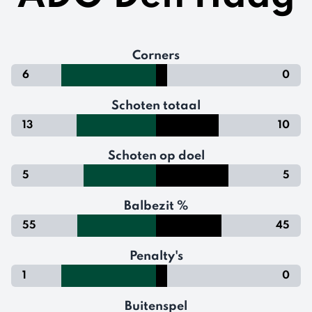
Corners
6
0
Schoten totaal
13
10
Schoten op doel
5
5
Balbezit %
55
45
Penalty's
1
0
Buitenspel