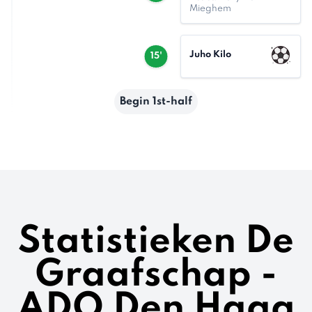
Mieghem
Juho Kilo
15'
Begin 1st-half
Statistieken De
Graafschap -
ADO Den Haag