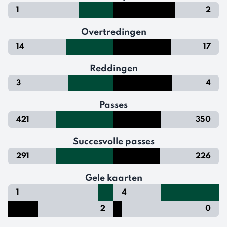
1
2
Overtredingen
14
17
Reddingen
3
4
Passes
421
350
Succesvolle passes
291
226
Gele kaarten
1
4
2
0