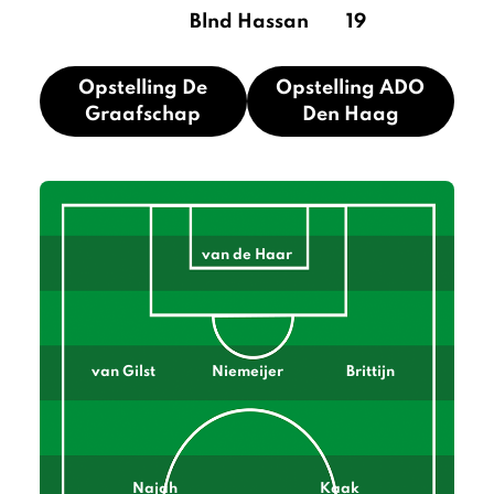
Blnd Hassan
19
Opstelling De
Opstelling ADO
Graafschap
Den Haag
van de Haar
van Gilst
Niemeijer
Brittijn
Najah
Kaak