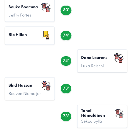
Bouke Boersma
80'
Jeffry Fortes
Rio Hillen
74'
Dano Lourens
73'
Luka Reischl
Blnd Hassan
73'
Reuven Niemeijer
Taneli
Hämäläinen
73'
Sekou Sylla