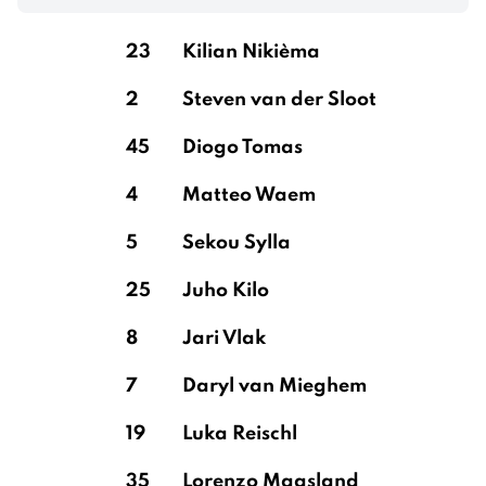
23
Kilian Nikièma
2
Steven van der Sloot
45
Diogo Tomas
4
Matteo Waem
5
Sekou Sylla
25
Juho Kilo
8
Jari Vlak
7
Daryl van Mieghem
19
Luka Reischl
35
Lorenzo Maasland