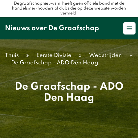
Degraafschapnieuws.nl heeft geen officiële band met de
handelsmerkhouders of clubs die op deze website worden
vermeld.
Nieuws over De Graafschap
Op
Thuis
»
Eerste Divisie
»
Wedstrijden
»
De Graafschap - ADO Den Haag
De Graafschap - ADO
Den Haag