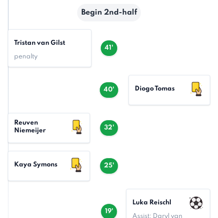
Begin 2nd-half
Tristan van Gilst
41'
penalty
Diogo Tomas
40'
Reuven
32'
Niemeijer
Kaya Symons
25'
Luka Reischl
19'
Assist: Daryl van