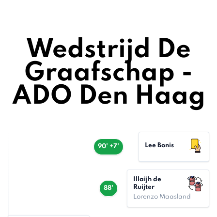
Wedstrijd De
Graafschap -
ADO Den Haag
Lee Bonis
90' +7'
Illaijh de
Ruijter
88'
Lorenzo Maasland