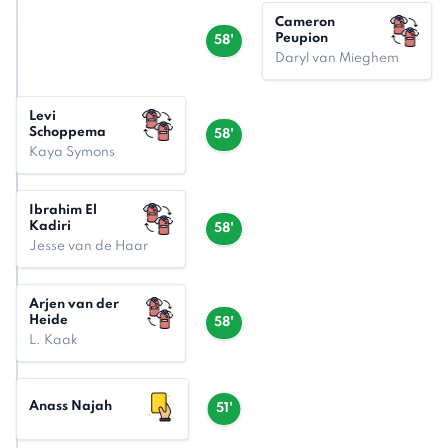
Cameron
Peupion
58'
Daryl van Mieghem
Levi
Schoppema
58'
Kaya Symons
Ibrahim El
Kadiri
58'
Jesse van de Haar
Arjen van der
Heide
58'
L. Kaak
Anass Najah
51'